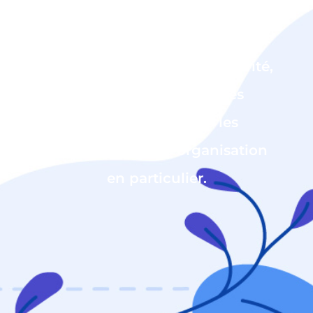
Ils sont purement informatifs et
présentent en principe l’activité,
les valeurs, les dernières
actualités ainsi que les
réalisations d’une organisation
en particulier.