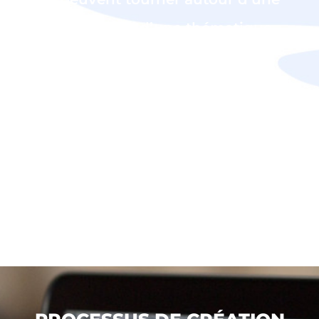
célébrité ou d’une thématique
(voyage, beauté, décoration,
lifestyle, sport, digital, etc.), les
articles de blog peuvent être
rédigés par un ou plusieurs
auteurs.