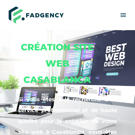
CRÉATION SITE
WEB
CASABLANCA
Si vous êtes à la recherche d’un
service professionnel et de haute
qualité pour la création de votre
site web à Casablanca, vous êtes