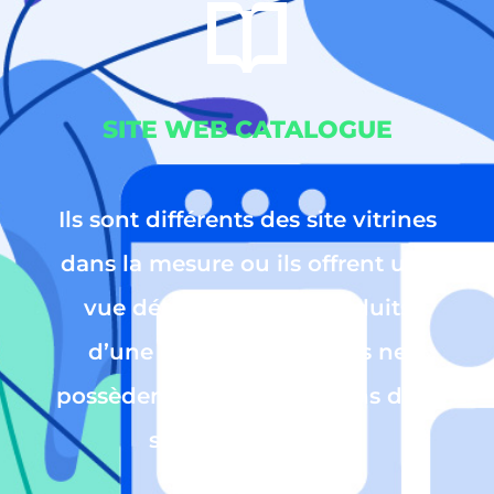
SITE WEB CATALOGUE
Ils sont différents des site vitrines
dans la mesure ou ils offrent une
vue détaillée sur les produits
d’une entreprise, mais ils ne
possèdent pas des fonctions d’un
site e-commerce.